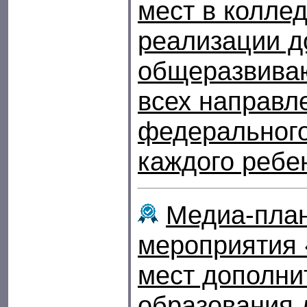
мест в колле
реализации д
общеразвива
всех направл
федерального
каждого ребе
Медиа-пла
мероприятия 
мест дополни
образования 