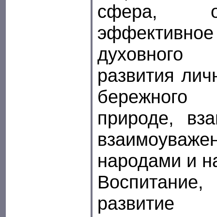
сфера, о
эффектив
духовного 
развития лич
бережного
природе, вз
взаимоув
народами и
н
Воспитани
развитие 