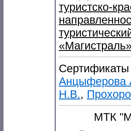
туристско-кр
направленно
туристически
«Магистраль
Сертификаты 
Анцыферова 
Н.В.
,
Прохоро
МТК "М