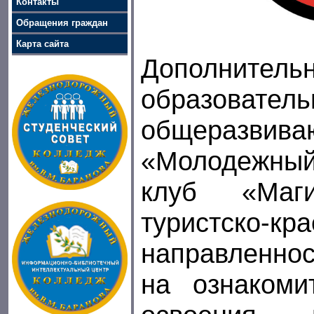
Контакты
Обращения граждан
Карта сайта
Дополнитель
образователь
общеразвив
«Молодежны
клуб «Маги
туристско-кр
направленно
на ознакоми