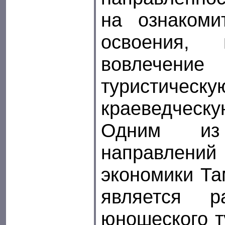
на ознакоми
освоения, 
вовлечени
турист
краеведческу
Одним из 
направлени
экономики Та
является р
юношеского т