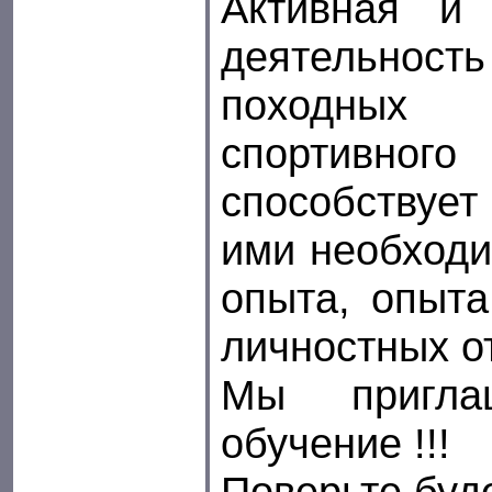
Активная и 
деятельност
походны
спортивн
способству
ими необходи
опыта, опыт
личностных о
Мы пригл
обучение !!!
Поверьте буде