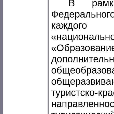
В рамках
Федеральног
каждог
«национально
«Образо
дополнитель
общеобразов
общеразвив
туристско-кр
направленно