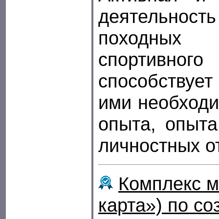
деятельност
походны
спортивн
способству
ими необходи
опыта, опыт
личностных о
Комплекс м
карта») по с