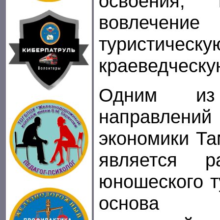
освоения, 
вовлечени
турист
краеведческу
Одним из 
направлени
экономики Та
является р
юношеского т
основа р