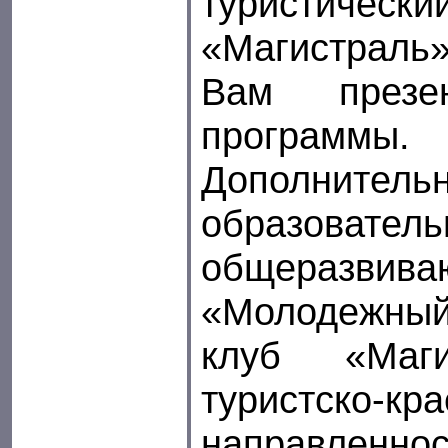
туристи
«Магистраль
Вам презе
программы.
Дополнитель
образователь
общеразвив
«Молодежны
клуб «Маги
туристско-кр
направленно