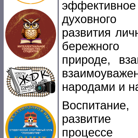
эффектив
духовного 
развития лич
бережного
природе, вз
взаимоув
народами и н
Воспитани
развитие 
процессе