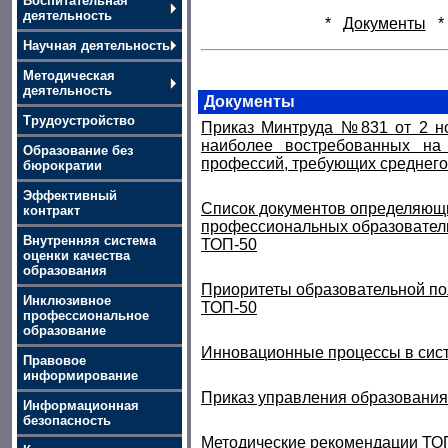
Воспитательная
деятельность
*
Документы
Научная деятельность
Методическая
деятельность
Документы
Трудоустройство
Приказ Минтруда №831 от 2 но
наиболее востребованных на
Образование без
профессий, требующих среднего
бюрократии
Эффективный
Список документов определяющ
контракт
профессиональных образовател
Внутренняя система
ТОП-50
оценки качества
образования
Приоритеты образовательной по
Инклюзивное
ТОП-50
профессиональное
образование
Инновационные процессы в сис
Правовое
информирование
Приказ управления образования
Информационная
безопасность
Методические рекомендации Т