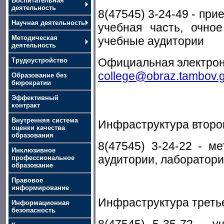
Воспитательная
деятельность
8(47545) 3-24-49 - при
Научная деятельность
учебная часть, очное
Методическая
учебные аудитории
деятельность
Официальная электрон
Трудоустройство
college@obraz.tambov.g
Образование без
бюрократии
Эффективный
контракт
Внутренняя система
Инфраструктура второг
оценки качества
образования
8(47545) 3-24-22 - м
Инклюзивное
аудитории, лаборатори
профессиональное
образование
Правовое
информирование
Инфраструктура третье
Информационная
безопасность