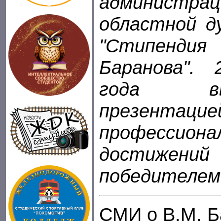
администра
областной д
"Стипенди
Баранова".
года в
презентац
профессиона
достиже
победителем
СМИ о В.М. Б