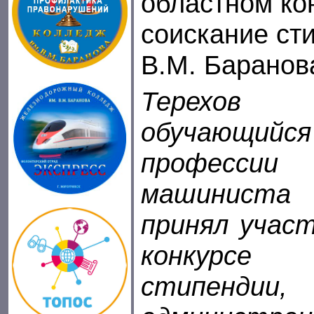
областном ко
соискание ст
В.М. Баранов
Терехов
обучающийс
професс
машинист
принял учас
конкурсе 
стипенд