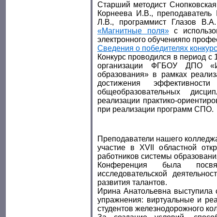
Старший методист Снопковская 
Корнеева И.В., преподаватель
Л.В., программист Глазов В.А
«Магнитные поля»
с использо
электронного обученияпо профе
Сведения о победителях конкурс
Конкурс проводился в период с 1
организации ФГБОУ ДПО «Ин
образования» в рамках реали
достижения эффективности
общеобразовательных дисци
реализации практико-ориентиро
при реализации программ СПО.
Преподаватели нашего колледжа
участие в ХVII областной отк
работников системы образования
Конференция была посв
исследовательской деятельно
развития талантов.
Ирина Анатольевна выступила 
упражнения: виртуальные и реа
студентов железнодорожного ко