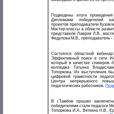
Подведены итоги проведения 
Дипломами победителей наг
проектов преподаватели Кузовлев
Мастер-классы в области разви
представили Лавров Л.В., масте
Федулова М.В., преподаватель - 
Состоялся областной вебинар
Эффективный поиск в сети Инт
который в качестве спикеров 
колледжа Татьяна Владисла
Топоркова. Их выступления б
цифровой грамотности педаго
Центра непрерывного повыш
педагогических работников.
Под
В г.Тамбов прошел заключител
победителями стали педагоги М
Топоркова И.А., Веткина Н.В., 