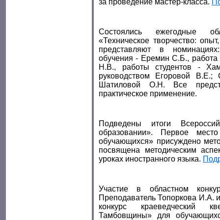
за проведение мастер-класса.
П
Состоялись ежегодные обл
«Техническое творчество: опыт
представляют в номинациях
обучения - Еремин С.Б., работа
Н.В., работы студентов - Х
руководством Егоровой В.Е.;
Шатиловой О.Н. Все предст
практическое применение.
Подведены итоги Всеросси
образовании». Первое мест
обучающихся» присуждено мето
посвящена методическим аспек
уроках иностранного языка.
Под
Участие в областном конку
Преподаватель Топоркова И.А. и
конкурс краеведческий кве
Тамбовщины» для обучающихс