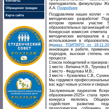
Контакты
преподаватель физкультуры Ж
А.А.
Подробнее
Обращения граждан
Поздравляем наших коллег - по
Карта сайта
методических разработок! По
котором приняли участие 5
образовательных организаций об
Конкурсная комиссия отметила 
методических материалов в 
использования в образовател
(п
риказ ТОИПКРО от 18.11.
инновации в работе, применен
подходов, высокая степень но
процессе.
Список победителей и призеров
1 место - Веткина Н.В., Трунова Е
2 место - Федулова М.В.;
3 место – Кузовлева С.В., Сухин
Мы гордимся профессиональным
вас ждут новые успехи и сверше
Заслуженным лауреатом Всеро
образовании-2025» стала преп
конкурса являлись Общерос
содействия развитию педа
педагогическое собрание» 