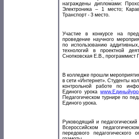
награждены дипломами: Прохо
Электроника – 1 место; Кара
Транспорт - 3 место.
Участие в конкурсе на пред
проведение научного мероприя
по использованию аддитивных
технологий в проектной дея
Снопковская Е.В., программист Г
В колледже прошли мероприятия
в сети «Интернет». Студенты ко
контрольной работе по инфо
Единого урока
www.Единыйурок
Педагогическом турнире по пед
Единого урока.
Руководящий и педагогический 
Всероссийском педагогическ
передового педагогического 
грамоты
.