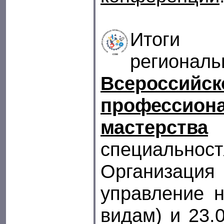
Итоги
региона
Всероссийс
профессион
мастерства
о
специально
Организаци
управление н
видам) и 23.