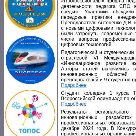
«Профессионалы» прошла педа
деятельности педагога СПО 
среды». Участники обсудил
передовые практики внедре
Преподаватель Антоненко Д.И. 
с новыми цифровыми технолог
были затронуты современные т
числе вопросы профессионал
цифровых технологий.
Педагогический и студенческий
отраслевой VI Международн
«Инновационное развитие же
Авторы статей включились в
инновационных областей 
преподавателей и 9 студентов 
Подробнее
Студент колледжа 1 курса Т
Всероссийской олимпиаде по о
Подробнее
Результаты регионального
инновационных разработок
профессиональных образовател
декабре 2024 года. В Конкурс
профессиональных организаций 