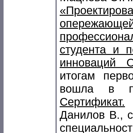
«Проектиро
опережающе
профессиона
студента и п
инноваций
итогам перв
вошла в пя
Сертификат.
Данилов В., с
специальнос