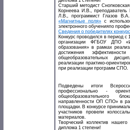
диплома 1 степени!
Старший методист Снопковская 
Корнеева И.В., преподаватель
Л.В., программист Глазов В.А
«Магнитные поля»
с использо
электронного обученияпо профе
Сведения о победителях конкурс
Конкурс проводился в период с 1
организации ФГБОУ ДПО «Ин
образования» в рамках реали
достижения эффективности
общеобразовательных дисци
реализации практико-ориентиро
при реализации программ СПО.
Подведены итоги Всеросс
профессионально - ориент
общеобразовательного б
направленности ОП СПО» в ра
площадки. В конкурсе принимали
участников провели колоссал
материалов.
Творческий коллектив нашего
диплома 1 степени!