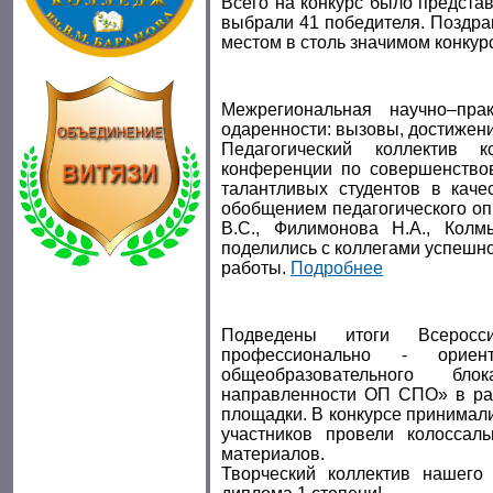
Всего на конкурс было представ
выбрали 41 победителя. Поздра
местом в столь значимом конкур
Межрегиональная научно–пра
одаренности: вызовы, достижени
Педагогический коллектив 
конференции по совершенство
талантливых студентов в каче
обобщением педагогического оп
В.С., Филимонова Н.А., Колмы
поделились с коллегами успешн
работы.
Подробнее
Подведены итоги Всеросс
профессионально - ориент
общеобразовательного б
направленности ОП СПО» в ра
площадки. В конкурсе принимали
участников провели колоссал
материалов.
Творческий коллектив нашего