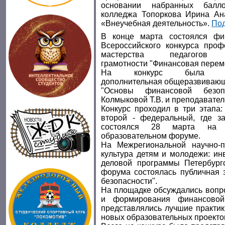
основании набранных балло
колледжа Топоркова Ирина Ан
«Внеучебная деятельность».
По
В конце марта состоялся фи
Всероссийского конкурса проф
мастерства педагогов 
грамотности "Финансовая перем
На конкурс была пре
дополнительная общеразвиваю
"Основы финансовой безопа
Колмыковой Т.В. и преподавате
Конкурс проходил в три этапа:
второй - федеральный, где за
состоялся 28 марта на X
образовательном форуме.
На Межрегиональной научно-п
культура детям и молодежи: ин
деловой программы Петербургс
форума состоялась публичная
безопасности".
На площадке обсуждались вопр
и формирования финансовой
представлялись лучшие практик
новых образовательных проекто