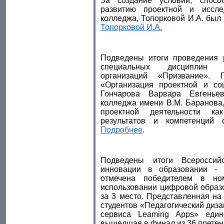
За создание условий, спосо
развитию проектной и иссле
колледжа, Топорковой И.А. был
Топорковой И.А.
Подведены итоги проведения р
специальных дисциплин п
организаций «Призвание». 
«Организация проектной и со
Гончарова Варвара Евгеньев
колледжа имени В.М. Баранова,
проектной деятельности ка
результатов и компетенций
Подробнее
.
Подведены итоги Всероссийск
инновации в образовании - 
отмечена победителем в но
использовании цифровой образ
за
3 место. Представленная на
студентов «Педагогический диз
сервиса Leaming Apps» един
вышедшая
в финал из 36 прете