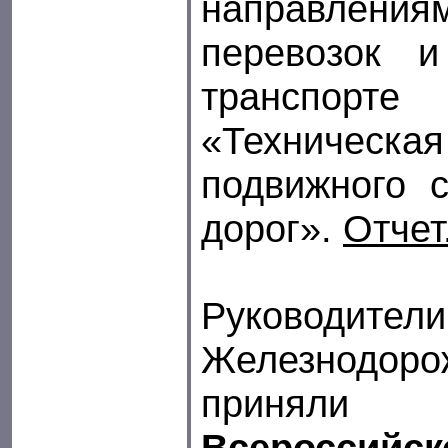
направлени
перевозок 
транспорте
«Техническ
подвижного 
дорог».
Отчет
Руководите
Железнодор
приняли
Всероссий