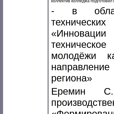
коллектив колледжа подготовил 
- в облас
техничес
«Инновац
техническ
молодёжи к
направле
региона»
Еремин С
производстве
«Формиро