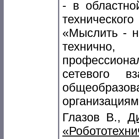
- в областно
техническо
«Мыслить - н
технично
профессион
сетевого в
общеобразов
организациям
Глазов В.,
Д
«Робототех