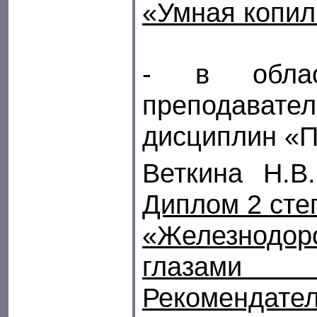
«Умная копил
- в облас
преподавате
дисциплин «
Веткина Н.В.
Диплом 2 сте
«Железнодо
глазами
Рекомендат