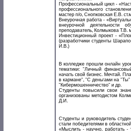
Профессиональный цикл - «Наст
профессионального становлени
мастер п/о, Снопковская Е.В. ст.
Внеурочная работа - «Виртуаль
внеурочной деятельности о
преподаватель, Колмыкова Т.В. 
Инвестиционный проект - «Пло
(разработчики студенты Шарапо
И.В.)
В колледже прошли онлайн урок
тематики: "Личный финансовый
начать свой бизнес. Мечтай. Пл
в кармане", "С деньгами на "Ты
"Кибермошенничество" и др.
Студенты повысили свои знан
организованы методистом Колмы
Д.И.
Студенты и руководитель студе
стали победителями в областной
«Мыслить - научно, работать -