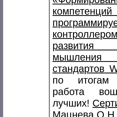
компетенци
программиру
контроллер
развития т
мышлени
стандартов Wo
по итогам 
работа во
лучших!
Серт
Мацнева О.Н.