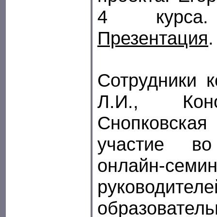
4 курс
Презентация
Сотрудники 
Л.И., Кон
Снопковска
участие во
онлайн-с
руководителе
образовател