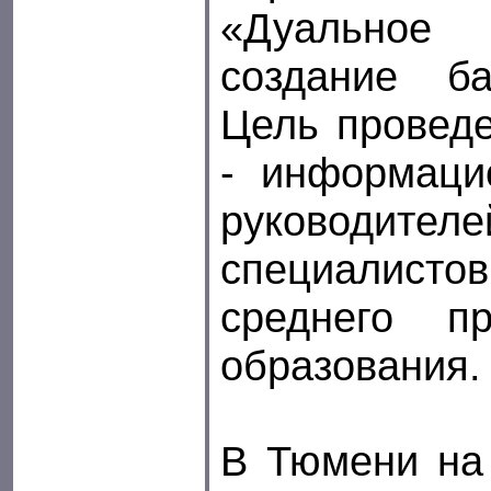
«Дуально
создание б
Цель провед
- информаци
руководите
специалист
среднего пр
образования
В Тюмени на