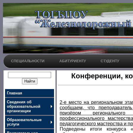
СПЕЦИАЛЬНОСТИ
АБИТУРИЕНТУ
СТУДЕНТУ
Конференции, ко
Главная
Сведения об
2‑е место на региональном эта
образовательной
сообщаем, что преподавател
организации
призёром регионального
профессионального мастерств
Образовательные
педагогического мастерства и п
услуги
Подведены итоги конкурса «