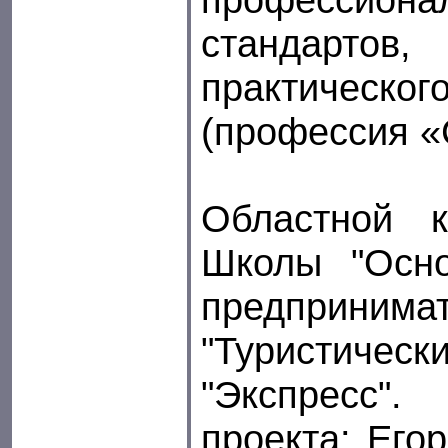
стандарт
практиче
(профессия «
Областной к
Школы "Осн
предпринимат
"Туристи
"Экспресс"
проекта: Егор