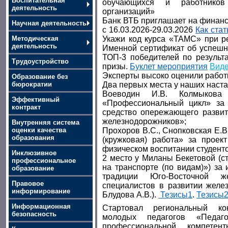
Воспитательная
обучающихся и работников 
деятельность
организаций»
Банк ВТБ приглашает на финан
Научная деятельность
с 16.03.2026-29.03.2026
Как стат
Методическая
Укажи код курса «ТАМС» при ре
деятельность
Именной сертификат об успешн
ТОП-3 победителей по результа
Трудоустройство
призы.
Буклет мероприятия
Виде
Эксперты высоко оценили работ
Образование без
бюрократии
Два первых места у наших наста
Воеводин И.В. Колмыко
Эффективный
«Профессиональный цикл» за
контракт
средство опережающего развит
железнодорожников»;
Внутренняя система
оценки качества
Прохоров В.С., Снопковская Е.
образования
(кружковая) работа» за проек
физическом воспитании студент
Инклюзивное
2 место у Миланы Бекетовой (ст
профессиональное
на транспорте (по видам)») за
образование
традиции Юго-Восточной ж
Правовое
специалистов в развитии желез
информирование
Блудова А.В.).
Тезисы1
.
Тезисы
Информационная
Стартовал региональный ко
безопасность
молодых педагогов «Педаго
профессиональной компетен